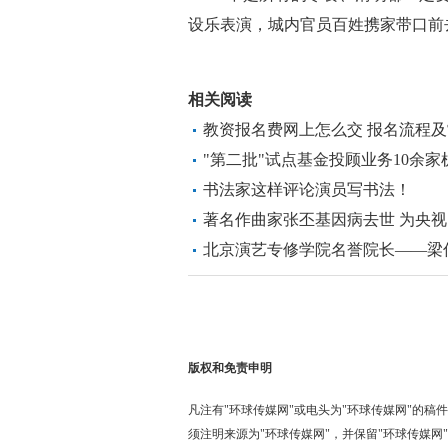
设乐表演，城内官员百姓携家带口前
关键词：
高血压禁吃的十大蔬
相关阅读
教资报名费网上怎么交 报名流程
"第二批"试点基金投顾业务10余
书法家这样评论演员写书法！
著名作曲家张丕基因病去世 为央
北京演艺专修学院名誉院长——梁
版权和免责申明
凡注有"环球传媒网"或电头为"环球传媒网"的
须注明来源为"环球传媒网"，并保留"环球传媒网