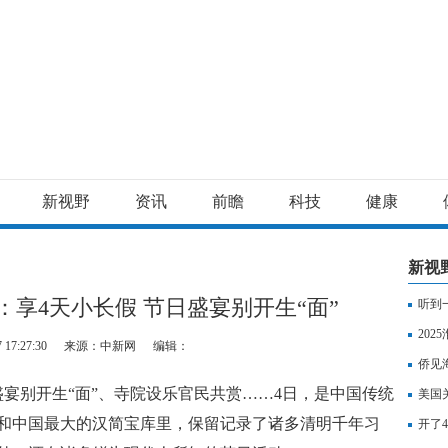
新视野
资讯
前瞻
科技
健康
新视
享4天小长假 节日盛宴别开生“面”
听到
202
 17:27:30
来源：中新网
编辑：
侨见
宴别开生“面”、寺院设乐官民共赏……4日，是中国传统
美国
和中国最大的汉简宝库里，保留记录了诸多清明千年习
开了