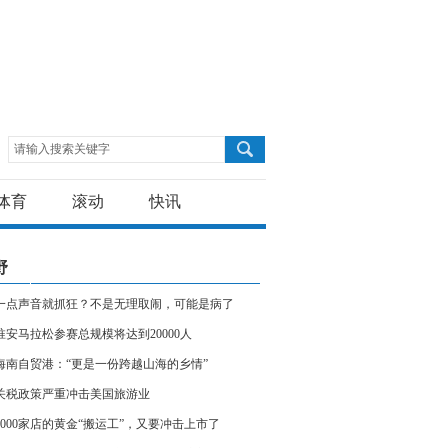
请输入搜索关键字
体育
滚动
快讯
野
一点声音就抓狂？不是无理取闹，可能是病了
5淮安马拉松参赛总规模将达到20000人
海南自贸港：“更是一份跨越山海的乡情”
关税政策严重冲击美国旅游业
4000家店的黄金“搬运工”，又要冲击上市了