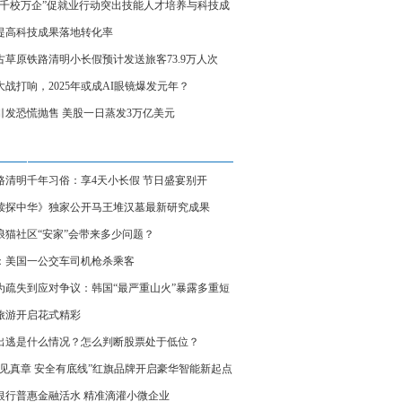
城千校万企”促就业行动突出技能人才培养与科技成
化
提高科技成果落地转化率
古草原铁路清明小长假预计发送旅客73.9万人次
大战打响，2025年或成AI眼镜爆发元年？
引发恐慌抛售 美股一日蒸发3万亿美元
路清明千年习俗：享4天小长假 节日盛宴别开
”
牍探中华》独家公开马王堆汉墓最新研究成果
浪猫社区“安家”会带来多少问题？
：美国一公交车司机枪杀乘客
为疏失到应对争议：韩国“最严重山火”暴露多重短
旅游开启花式精彩
出逃是什么情况？怎么判断股票处于低位？
能见真章 安全有底线”红旗品牌开启豪华智能新起点
银行普惠金融活水 精准滴灌小微企业