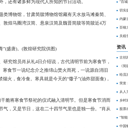
外，还有诸多鲜为现代人所知的节日活动。
“百
果转
切实
题类博物馆，甘肃简牍博物馆馆藏有天水放马滩秦简、
内蒙
、敦煌马圈湾汉简、悬泉汉简及魏晋简牍等简牍近4万
百镜
关税
资讯
”(盛唐)。(敦煌研究院供图)
古丝
、研究馆员肖从礼4日介绍说，古代清明节前为寒食节，
生“面
《简
关。寒食节一说纪念介之推绵山焚火而死，一说源自消旧
给流
禁烟火，食冷食。寒具就是今天的“馓子”(油炸甜面食)，
突发
从人
们干脆将寒食节祭祀的仪式融入清明节。但是寒食节消而
板
乡村
节气，又是节日，这在二十四节气里也是独一份。”肖从
股票
“智
中国