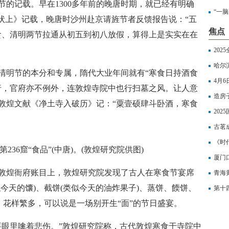
节的记载。早在1300多年前的晚唐时期，就已经有明确
“一
院状上》记载，晚唐时沙州赴京请旌节者反馈报告说：“五
焦点
食、清明两节拉通从初五到初八放假，算得上是实实在在
20
哈尔
清明节的本分和专属，隋代大业年间就有“寒食日持酒食
4月
行，官府亦不例外，连敦煌寺院中也行扫墓之风。让人意
造房
敦煌文献《净土寺入破历》记：“粟壹硕肆斗卧酒，寒食
20
古茗
于4
《时
236窟“食品”(中唐)。(敦煌研究院供图)
寻找
厦门
敦煌衙府账目上，敦煌研究院发现了古人在寒食节宴席
青海
今天的馕)、截饼(类似今天的油炸果子)、蒸饼、餪饼、
第十
，花样繁多，可以说是一场别开生“面”的节日盛宴。
要眼里噙着悲伤。”敦煌研究院称，古代敦煌寒食于寺院中