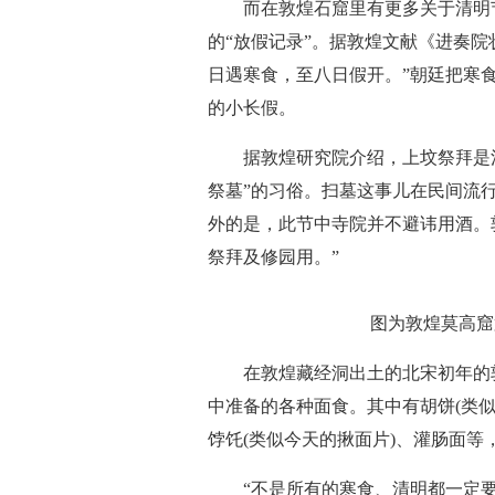
而在敦煌石窟里有更多关于清明
的“放假记录”。据敦煌文献《进奏
日遇寒食，至八日假开。”朝廷把寒
的小长假。
据敦煌研究院介绍，上坟祭拜是
祭墓”的习俗。扫墓这事儿在民间流
外的是，此节中寺院并不避讳用酒。
祭拜及修园用。”
图为敦煌莫高窟第
在敦煌藏经洞出土的北宋初年的
中准备的各种面食。其中有胡饼(类似
饽饦(类似今天的揪面片)、灌肠面等
“不是所有的寒食、清明都一定