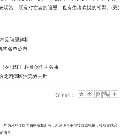
去观赏，既有对亡者的追思，也有生者欢悦的相聚。(完)
菜
小号避孕套
名
及常见问题解析
家机构名单公布
视《夕阳红》栏目创作片头曲
伯龙因病医治无效去世
分享到：
稿件，均为环球传媒网独家版权所有，未经许可不得转载或镜像；授权转载必
"的电头。