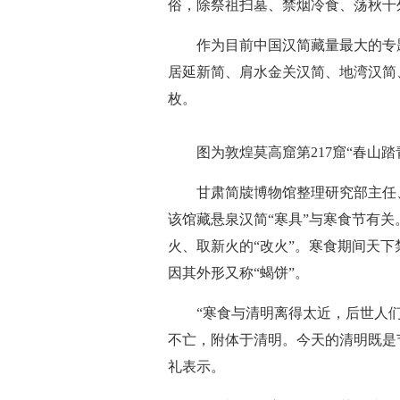
俗，除祭祖扫墓、禁烟冷食、荡秋千
作为目前中国汉简藏量最大的专
居延新简、肩水金关汉简、地湾汉简
枚。
图为敦煌莫高窟第217窟“春山踏青
甘肃简牍博物馆整理研究部主任
该馆藏悬泉汉简“寒具”与寒食节有
火、取新火的“改火”。寒食期间天下
因其外形又称“蝎饼”。
“寒食与清明离得太近，后世人
不亡，附体于清明。今天的清明既是
礼表示。