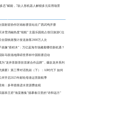
脑多态”赋能，7款人形机器人解锁多元应用场景
25全国射箭协作区锦标赛首站在广西武鸣开赛
滨冰雪消融热度“续航” 主题乐园抢占假日旅游C位
6日全国铁路预计发送旅客2000万人次
子就像“搭积木”：万亿蓝海市场藏着哪些新机遇？
25国际马联场地障碍世界杯中国联赛启动
成为“龙井茶新茶饮首家合作品牌”，爆款龙井系列
月回归
代摘要》第三季对话凯叔（下）：AI时代下 如何
商业新密码
口岸开启2025年邮轮母港运营新航季
黄南：多举措推进水资源费改税
四届恭王府“海棠雅集”描摹春日里的“诗和远方”