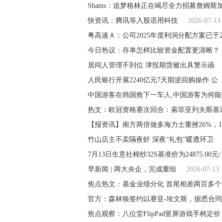
Shams：追梦格林正在竭尽全力招募詹姆斯
快资讯：腾讯等入股语用科技
2026-07-13
粤高速Ａ：公司2025年度利润分配方案已于2
今日热议：存单怎样比较资金配置更清晰？
居间人管理不到位 津投期货被出具警示函
人民银行开展2240亿元7天期逆回购操作 公
中国游客在韩国救下一车人,中国游客为何能
热文：欧冠资格赛次回合：索菲亚列夫斯基
【报资讯】南方两倍做多海力士重挫26%，1
竹山店主不卖隔夜虾 深夜“礼包”暖透环卫
7月13日生意社棉纱32S基准价为24875.00元/
早新闻 | 两大央企，完成重组
2026-07-13
焦点热文：基金业绩分化 首尾相差两百多个
官方：森林狼签约以赛亚-埃文斯，据悉合同
焦点观察：八位堂FlipPad竖屏游戏手柄定价