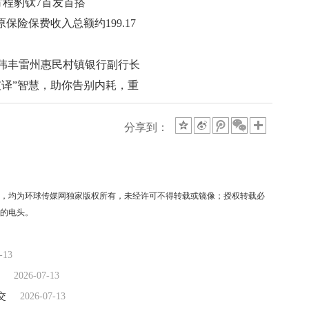
方程豹钛7首发首搭
月原保险保费收入总额约199.17
伟丰雷州惠民村镇银行副行长
破译”智慧，助你告别内耗，重
分享到：
稿件，均为环球传媒网独家版权所有，未经许可不得转载或镜像；授权转载必
"的电头。
-13
2026-07-13
交
2026-07-13