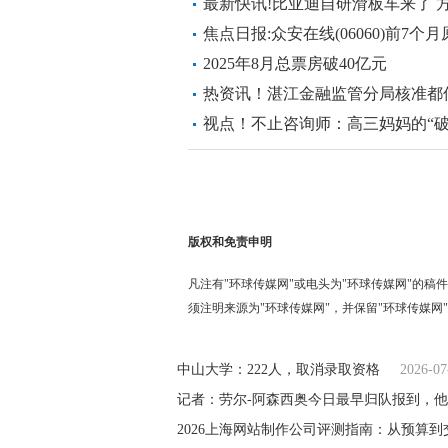
最新快讯!比亚迪自研滑板车来了 
焦点日报:众安在线(06060)前7个
亿元 同比增长5.82%
2025年8月总票房破40亿元
热资讯！湛江金融监管分局核准都
视点！不止咨询师：高三妈妈的“
获人生掌控！
版权和免责申明
凡注有"环球传媒网"或电头为"环球传媒网"的
须注明来源为"环球传媒网"，并保留"环球传媒网
中山大学：222人，取消录取资格
2026-07
记者：劳尔-阿森西奥今日最早归队报到，他
2026上海网站制作公司评测指南：从预算到