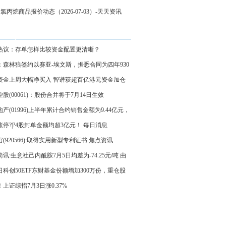
-二氯丙烷商品报价动态（2026-07-03）-天天资讯
热议：存单怎样比较资金配置更清晰？
：森林狼签约以赛亚-埃文斯，据悉合同为四年930
元 当前关注
资金上周大幅净买入 智谱获超百亿港元资金加仓
股(00061)：股份合并将于7月14日生效
产(01996)上半年累计合约销售金额为9.44亿元，
降67.1%
涨停?|?4股封单金额均超3亿元！ 每日消息
(920566):取得实用新型专利证书 焦点资讯
讯:生意社己内酰胺7月5日均差为-74.25元/吨 由
扩大转为缩小
日科创50ETF东财基金份额增加300万份，重仓股
纪、海光信息、中芯国际|天天快报
上证综指7月3日涨0.37%