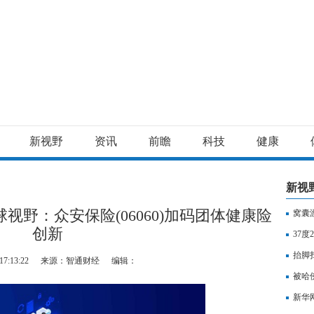
新视野
资讯
前瞻
科技
健康
新视
野：众安保险(06060)加码团体健康险
窝囊
创新
37
抬脚
17:13:22
来源：智通财经
编辑：
热推
被哈
新华