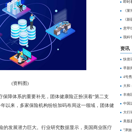
即时
构建
《莱
《新
齐首
意甲
聚焦
我科
看
资讯
快资
早新
4号
(资料图)
23+
大和：
202
丰南
医疗保障体系的重要补充，团体健康险正扮演着“第二支
万人
中国淀
今年以来，多家保险机构纷纷加码布局这一领域，团体健
微速
大行
持“
美股
险的发展潜力巨大。行业研究数据显示，美国商业医疗
“津