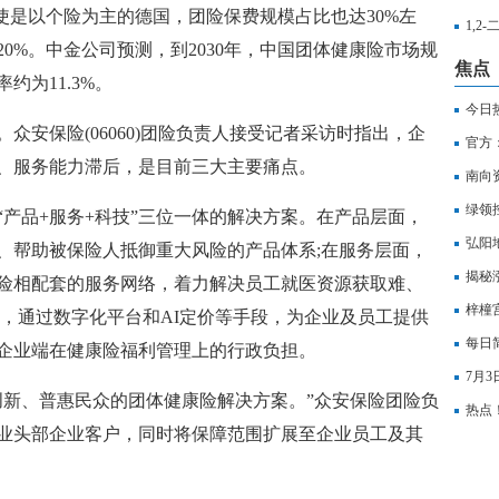
使是以个险为主的德国，团险保费规模占比也达30%左
1,2
0%。中金公司预测，到2030年，中国团体健康险市场规
焦点
约为11.3%。
今日
众安保险(06060)团险负责人接受记者采访时指出，企
官方
、服务能力滞后，是目前三大主要痛点。
万美
南向
绿领控
“产品+服务+科技”三位一体的解决方案。在产品层面，
弘阳地
、帮助被保险人抵御重大风险的产品体系;在服务层面，
同比下
揭秘
险相配套的服务网络，着力解决员工就医资源获取难、
梓橦宫
面，通过数字化平台和AI定价等手段，为企业及员工提供
每日简
企业端在健康险福利管理上的行政负担。
负向
7月3
创新、普惠民众的团体健康险解决方案。”众安保险团险负
寒武
热点！
业头部企业客户，同时将保障范围扩展至企业员工及其