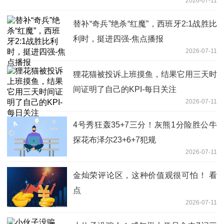
2026-07-11
替补“奇兵”绝杀“红魔”，西班牙2:1战胜比
利时，挺进四强-焦点播报
2026-07-11
狸花猫被投诉上班摸鱼，结果它用三天时
间证明了自己的KPI-每日关注
2026-07-11
4号秀狂轰35+7三分！灰熊1分险胜公牛
探花布泽尔23+6+7犯规
2026-07-11
金灿荣评论区，这种价值观很可怕！ 看
点
2026-07-11