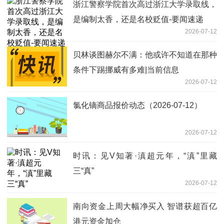
浙江警察学院首次高过浙江大学录取线，
是编制太香，还是名校贬值-要闻速递
2026-07-12
贝林谈图赫尔不满：他或许不知道在那种
条件下踢挪威有多难|当前信息
2026-07-12
氯化镝商品报价动态（2026-07-12）
2026-07-12
时讯：见V知著·滇超元年，“滇”里藏
三“真”
2026-07-12
南向资金上周大幅净买入 智谱获超百亿
港元资金加仓