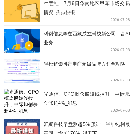
生意社：7月8日华南地区甲苯市场交易
情况_焦点快报
2026-07-08
科创信息等在西藏成立科技新公司，含AI
业务
2026-07-08
轻松解锁抖音电商超级品牌入驻全攻略
2026-07-08
光通信、CPO概念股短线拉升，中际旭
创涨超4%_消息
2026-07-08
汇聚科技早盘涨超5% 预计上半年纯利最
高同比增长170%_观天下