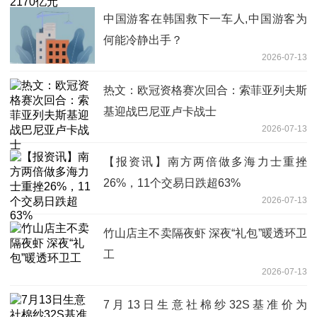
中国游客在韩国救下一车人,中国游客为
何能冷静出手？
2026-07-13
热文：欧冠资格赛次回合：索菲亚列夫斯
基迎战巴尼亚卢卡战士
2026-07-13
【报资讯】南方两倍做多海力士重挫
26%，11个交易日跌超63%
2026-07-13
竹山店主不卖隔夜虾 深夜“礼包”暖透环卫
工
2026-07-13
7月13日生意社棉纱32S基准价为