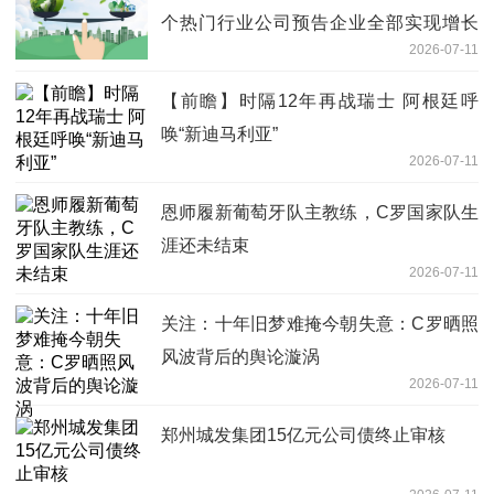
个热门行业公司预告企业全部实现增长
2026-07-11
今日快讯
【前瞻】时隔12年再战瑞士 阿根廷呼
唤“新迪马利亚”
2026-07-11
恩师履新葡萄牙队主教练，C罗国家队生
涯还未结束
2026-07-11
关注：十年旧梦难掩今朝失意：C罗晒照
风波背后的舆论漩涡
2026-07-11
郑州城发集团15亿元公司债终止审核