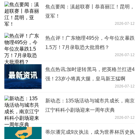
焦点要闻：滇超联赛丨恭喜丽江！昆明，
亚军！
2026-07-12
热点评！广东物理495分，今年位次暴跌
1.5万！7月录取恐大批滑档？
2026-07-12
焦点热讯:加时逆转黑马，把英格兰扛进4
强！23岁小将真大腿，皇马新王猛啊
2026-07-12
新动态：135场活动与城市共成长，南京
江宁科科小剧场迎来一周年庆典
2026-07-12
蒂尔潘完成9次执法，成为世界杯历史执