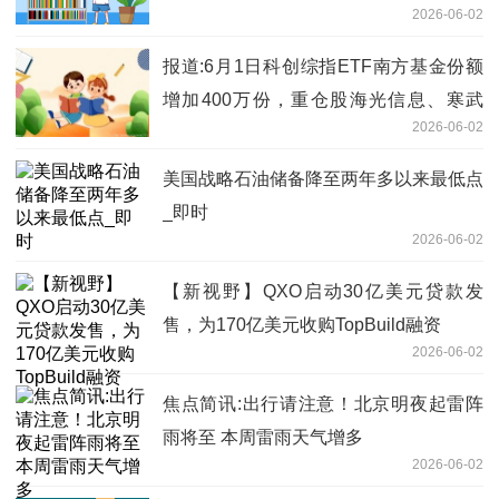
2026-06-02
报道:6月1日科创综指ETF南方基金份额
增加400万份，重仓股海光信息、寒武
2026-06-02
纪、摩尔线程
美国战略石油储备降至两年多以来最低点
_即时
2026-06-02
【新视野】QXO启动30亿美元贷款发
售，为170亿美元收购TopBuild融资
2026-06-02
焦点简讯:出行请注意！北京明夜起雷阵
雨将至 本周雷雨天气增多
2026-06-02