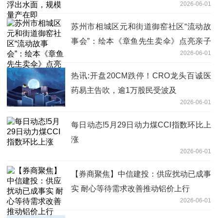
2026-06-01
苏州市相城区元和街道御窑社区“流动故
事会”：绘本《章鱼先生卖伞》点亮亲子
2026-06-01
阅读时光-要闻速递
热讯:开盘20CM跌停！CRO龙头百诚医
药易主告吹，逾1万股民受波及
2026-06-01
每日动态!5月29日动力煤CCI指数环比上
涨
2026-06-01
【券商聚焦】中信建投：供应扰动已成事
实 耐心等待需求改善推动铝价上行
2026-06-01