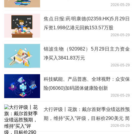
2026-05-29
焦点日报:药明康德(02359.HK)5月29日
斥资1.998亿港元回购153.57万股
2026-05-29
锦波生物（920982）5月29日主力资金
净买入3841.83万元
2026-05-29
科技赋能、产品普惠、全球视野：众安保
险(06060)加码团体健康险创新
2026-05-29
大行评级丨花旗：戴尔首财季业绩远胜预
期，维持“买入”评级，目标价290美元 简
2026-05-29
讯