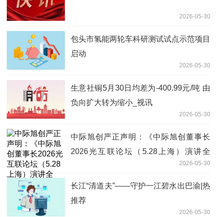
2026-05-30
包头市氢能两轮车科研测试试点示范项目
启动
2026-05-30
生意社铜5月30日均差为-400.99元/吨 由
负向扩大转为缩小_视讯
2026-05-30
中际旭创严正声明：《中际旭创董事长
2026光互联论坛（5.28上海）演讲全
2026-05-30
文》为虚假内容|每日播报
长江“清道夫”——守护一江碧水出巴渝|热
推荐
2026-05-30