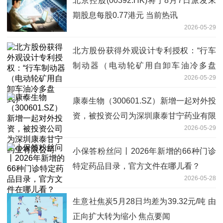
北京控股(00392.HK)将于8月7日派发末
期股息每股0.77港元 当前热讯
2026-05-29
北方股份获得外观设计专利授权：“行车
制动器（电动轮矿用自卸车油冷多盘
2026-05-29
式）”
康泰生物（300601.SZ）新增一起对外投
资，被投资公司为深圳康泰甘宁药业有限
2026-05-29
公司
小保答粉丝问丨2026年新增的66种门诊
特定药品目录，官方文件在哪儿看？
2026-05-28
生意社焦炭5月28日均差为39.32元/吨 由
正向扩大转为缩小 焦点要闻