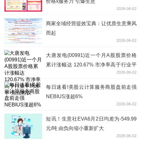
价格x服务力”引爆生意
2026-06-02
商家全域经营提效宝典：让优质生意乘风
而起
2026-06-02
大唐发电(00991)近一个月A股股票价格
累计涨幅达 120.67% 市净率高于行业平
2026-06-02
均水平-焦点热议
每日速看!美股云计算服务商股盘前走强
NEBIUS涨超6%
2026-06-02
短讯！生意社EVA6月2日均差为-549.99
元/吨 由负向缩小重新扩大
2026-06-02