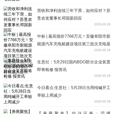
营收和净利连续三年下滑，如何应对？苏
垦农发董事长邓国新回应
2026-05-29
中标 | 最高报价7766万元！安徽阜阳市新
能源汽车充电桩建设项目第三批次充电基
2026-05-29
础设施和充电桩采购项目中标候选人公示
生意社：5月29日国内BDO部分企业装置
即将检修 报资讯
2026-05-29
今日看点:生意社：5月28日当周纯碱开工
率较上周减少
2026-05-29
【券商聚焦】信达证券：滔搏