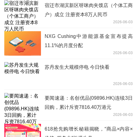
宿迁市湖滨新区呀咪肉夹馍店（个体工商
户）成立 注册资本8万人民币
2026-06-03
NXG Cushing中游能源基金宣布提高
11.1%的月度分配
2026-06-03
苏丹发生大规模停电 今日快看
2026-06-03
要闻速递：名创优品(09896.HK)连续3日
回购，累计斥资7816.40万港元
2026-06-03
618抢先购增长秘籍揭晓，“商品×内容×