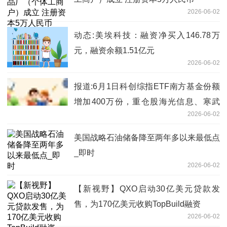
2026-06-02
动态:美埃科技：融资净买入146.78万
元，融资余额1.51亿元
2026-06-02
报道:6月1日科创综指ETF南方基金份额
增加400万份，重仓股海光信息、寒武
2026-06-02
纪、摩尔线程
美国战略石油储备降至两年多以来最低点
_即时
2026-06-02
【新视野】QXO启动30亿美元贷款发
售，为170亿美元收购TopBuild融资
2026-06-02