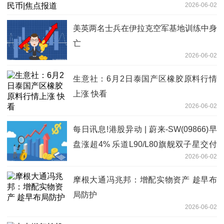
2026-06-02
美英两名士兵在伊拉克空军基地训练中身
亡
2026-06-02
生意社：6月2日泰国产区橡胶原料行情
上涨 快看
2026-06-02
每日讯息!港股异动 | 蔚来-SW(09866)早
盘涨超4% 乐道L90/L80旗舰双子星交付
2026-06-02
破万
摩根大通冯兆邦：增配实物资产 趁早布
局防护
2026-06-02